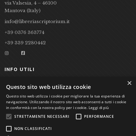
via Valsesia, 4 – 46100
Mantova (Italy)
info@libreriascriptorium.it
+39 0376 363774
+39 339 2280442
INFO UTILI
×
CONDIZIONI DI VENDITA
Questo sito web utilizza cookie
Questo sito web utilizza i cookie per migliorare la tua esperienza di
PRIVACY POLICY
navigazione. Utilizzando il nostro sito web acconsenti a tutti i cookie
COOKIE POLICY
in conformità con la nostra policy per i cookie.
Leggi di più
STRETTAMENTE NECESSARI
PERFORMANCE
Studio Bibliografico Scriptorium Dott.ssa Sara Bassi VAT
NON CLASSIFICATI
nr. 01744000207