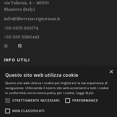
via Valsesia, 4 – 46100
Mantova (Italy)
info@libreriascriptorium.it
+39 0376 363774
+39 339 2280442
INFO UTILI
×
CONDIZIONI DI VENDITA
Questo sito web utilizza cookie
Questo sito web utilizza i cookie per migliorare la tua esperienza di
PRIVACY POLICY
navigazione. Utilizzando il nostro sito web acconsenti a tutti i cookie
COOKIE POLICY
in conformità con la nostra policy per i cookie.
Leggi di più
STRETTAMENTE NECESSARI
PERFORMANCE
Studio Bibliografico Scriptorium Dott.ssa Sara Bassi VAT
NON CLASSIFICATI
nr. 01744000207