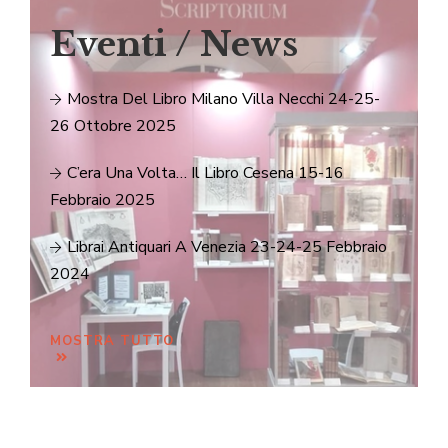
Eventi / News
Mostra Del Libro Milano Villa Necchi 24-25-
26 Ottobre 2025
C’era Una Volta… Il Libro Cesena 15-16
Febbraio 2025
Librai Antiquari A Venezia 23-24-25 Febbraio
2024
MOSTRA TUTTO