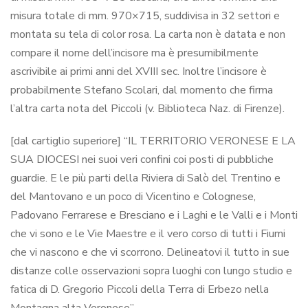
misura totale di mm. 970×715, suddivisa in 32 settori e
montata su tela di color rosa. La carta non è datata e non
compare il nome dell’incisore ma è presumibilmente
ascrivibile ai primi anni del XVIII sec. Inoltre l’incisore è
probabilmente Stefano Scolari, dal momento che firma
l’altra carta nota del Piccoli (v. Biblioteca Naz. di Firenze).
[dal cartiglio superiore] “IL TERRITORIO VERONESE E LA
SUA DIOCESI nei suoi veri confini coi posti di pubbliche
guardie. E le più parti della Riviera di Salò del Trentino e
del Mantovano e un poco di Vicentino e Colognese,
Padovano Ferrarese e Bresciano e i Laghi e le Valli e i Monti
che vi sono e le Vie Maestre e il vero corso di tutti i Fiumi
che vi nascono e che vi scorrono. Delineatovi il tutto in sue
distanze colle osservazioni sopra luoghi con lungo studio e
fatica di D. Gregorio Piccoli della Terra di Erbezo nella
Montagna alta Veronese”