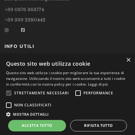
+39 0376 363774
+39 339 2280442
INFO UTILI
×
CONDIZIONI DI VENDITA
Questo sito web utilizza cookie
Questo sito web utilizza i cookie per migliorare la tua esperienza di
PRIVACY POLICY
navigazione. Utilizzando il nostro sito web acconsenti a tutti i cookie
COOKIE POLICY
in conformità con la nostra policy per i cookie.
Leggi di più
STRETTAMENTE NECESSARI
PERFORMANCE
Studio Bibliografico Scriptorium Dott.ssa Sara Bassi VAT
NON CLASSIFICATI
nr. 01744000207
MOSTRA DETTAGLI
ACCETTA TUTTO
RIFIUTA TUTTO
Power by
GRAFFITI WEB