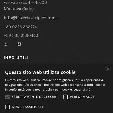
via Valsesia, 4 – 46100
Mantova (Italy)
info@libreriascriptorium.it
+39 0376 363774
+39 339 2280442
INFO UTILI
×
CONDIZIONI DI VENDITA
Questo sito web utilizza cookie
Questo sito web utilizza i cookie per migliorare la tua esperienza di
PRIVACY POLICY
navigazione. Utilizzando il nostro sito web acconsenti a tutti i cookie
COOKIE POLICY
in conformità con la nostra policy per i cookie.
Leggi di più
STRETTAMENTE NECESSARI
PERFORMANCE
Studio Bibliografico Scriptorium Dott.ssa Sara Bassi VAT
NON CLASSIFICATI
nr. 01744000207