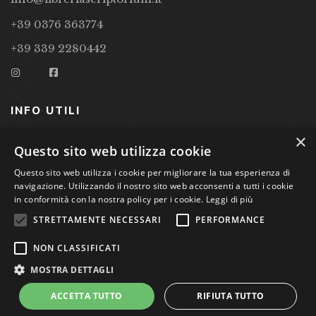
+39 0376 363774
+39 339 2280442
INFO UTILI
×
CONDIZIONI DI VENDITA
Questo sito web utilizza cookie
PRIVACY POLICY
Questo sito web utilizza i cookie per migliorare la tua esperienza di
navigazione. Utilizzando il nostro sito web acconsenti a tutti i cookie
COOKIE POLICY
in conformità con la nostra policy per i cookie.
Leggi di più
STRETTAMENTE NECESSARI
PERFORMANCE
Studio Bibliografico Scriptorium Dott.ssa Sara Bassi VAT
NON CLASSIFICATI
nr. 01744000207
MOSTRA DETTAGLI
ACCETTA TUTTO
RIFIUTA TUTTO
Power by
GRAFFITI WEB