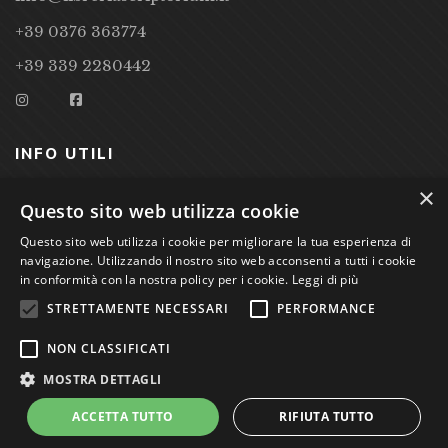
+39 0376 363774
+39 339 2280442
INFO UTILI
×
CONDIZIONI DI VENDITA
Questo sito web utilizza cookie
Questo sito web utilizza i cookie per migliorare la tua esperienza di
PRIVACY POLICY
navigazione. Utilizzando il nostro sito web acconsenti a tutti i cookie
COOKIE POLICY
in conformità con la nostra policy per i cookie.
Leggi di più
STRETTAMENTE NECESSARI
PERFORMANCE
Studio Bibliografico Scriptorium Dott.ssa Sara Bassi VAT
NON CLASSIFICATI
nr. 01744000207
MOSTRA DETTAGLI
ACCETTA TUTTO
RIFIUTA TUTTO
Power by
GRAFFITI WEB