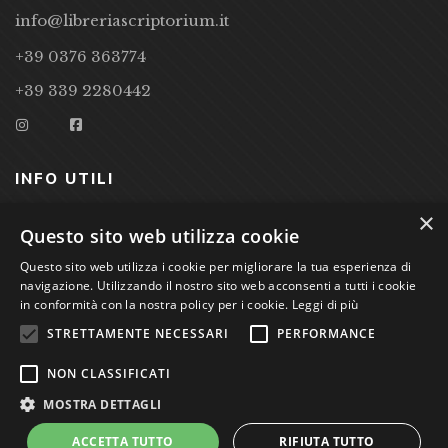
info@libreriascriptorium.it
+39 0376 363774
+39 339 2280442
INFO UTILI
×
CONDIZIONI DI VENDITA
Questo sito web utilizza cookie
Questo sito web utilizza i cookie per migliorare la tua esperienza di
PRIVACY POLICY
navigazione. Utilizzando il nostro sito web acconsenti a tutti i cookie
COOKIE POLICY
in conformità con la nostra policy per i cookie.
Leggi di più
STRETTAMENTE NECESSARI
PERFORMANCE
Studio Bibliografico Scriptorium Dott.ssa Sara Bassi VAT
NON CLASSIFICATI
nr. 01744000207
MOSTRA DETTAGLI
ACCETTA TUTTO
RIFIUTA TUTTO