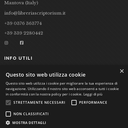
Mantova (Italy)
info@libreriascriptorium.it
+39 0376 363774
+39 339 2280442
INFO UTILI
×
CONDIZIONI DI VENDITA
Questo sito web utilizza cookie
Questo sito web utilizza i cookie per migliorare la tua esperienza di
PRIVACY POLICY
navigazione. Utilizzando il nostro sito web acconsenti a tutti i cookie
COOKIE POLICY
in conformità con la nostra policy per i cookie.
Leggi di più
STRETTAMENTE NECESSARI
PERFORMANCE
Studio Bibliografico Scriptorium Dott.ssa Sara Bassi VAT
NON CLASSIFICATI
nr. 01744000207
MOSTRA DETTAGLI