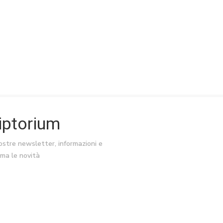
riptorium
nostre newsletter, informazioni e
ima le novità