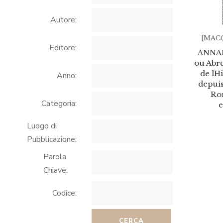
Autore:
[MACQ
Editore:
ANNA
ou Abr
de l
Anno:
depuis
Ro
Categoria:
Luogo di
Pubblicazione:
Parola
Chiave:
Codice:
CERCA