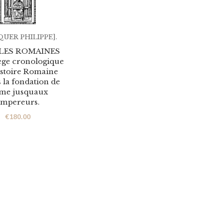
UER PHILIPPE].
LES ROMAINES
ege cronologique
Histoire Romaine
 la fondation de
me jusquaux
empereurs.
€
180.00