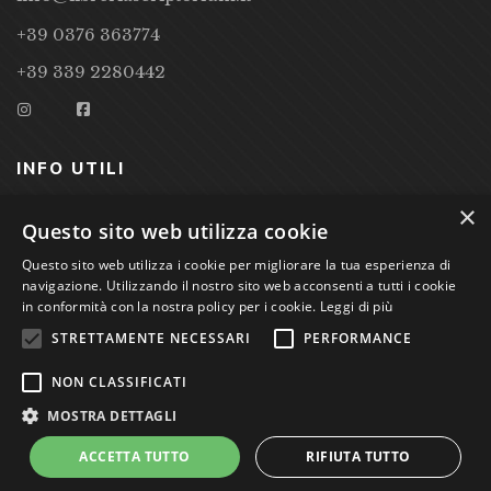
+39 0376 363774
+39 339 2280442
INFO UTILI
×
CONDIZIONI DI VENDITA
Questo sito web utilizza cookie
Questo sito web utilizza i cookie per migliorare la tua esperienza di
PRIVACY POLICY
navigazione. Utilizzando il nostro sito web acconsenti a tutti i cookie
COOKIE POLICY
in conformità con la nostra policy per i cookie.
Leggi di più
STRETTAMENTE NECESSARI
PERFORMANCE
Studio Bibliografico Scriptorium Dott.ssa Sara Bassi VAT
NON CLASSIFICATI
nr. 01744000207
MOSTRA DETTAGLI
ACCETTA TUTTO
RIFIUTA TUTTO
Power by
GRAFFITI WEB