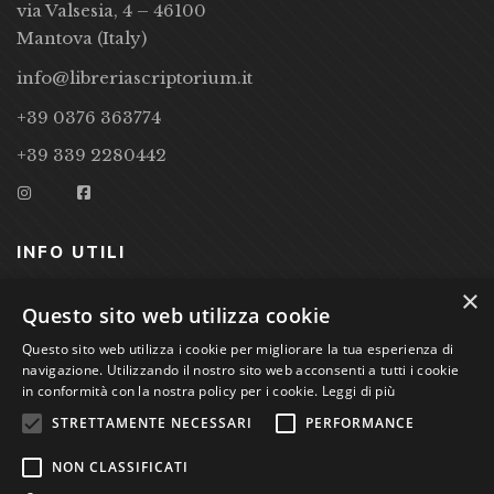
via Valsesia, 4 – 46100
Mantova (Italy)
info@libreriascriptorium.it
+39 0376 363774
+39 339 2280442
INFO UTILI
×
CONDIZIONI DI VENDITA
Questo sito web utilizza cookie
Questo sito web utilizza i cookie per migliorare la tua esperienza di
PRIVACY POLICY
navigazione. Utilizzando il nostro sito web acconsenti a tutti i cookie
COOKIE POLICY
in conformità con la nostra policy per i cookie.
Leggi di più
STRETTAMENTE NECESSARI
PERFORMANCE
Studio Bibliografico Scriptorium Dott.ssa Sara Bassi VAT
NON CLASSIFICATI
nr. 01744000207