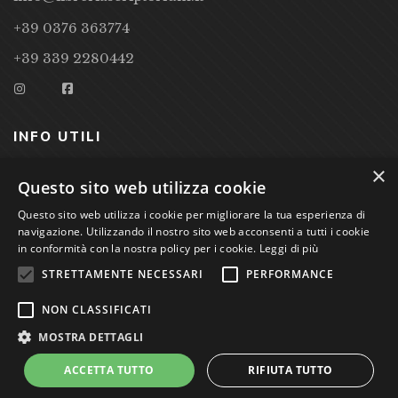
+39 0376 363774
+39 339 2280442
INFO UTILI
×
CONDIZIONI DI VENDITA
Questo sito web utilizza cookie
Questo sito web utilizza i cookie per migliorare la tua esperienza di
PRIVACY POLICY
navigazione. Utilizzando il nostro sito web acconsenti a tutti i cookie
COOKIE POLICY
in conformità con la nostra policy per i cookie.
Leggi di più
STRETTAMENTE NECESSARI
PERFORMANCE
Studio Bibliografico Scriptorium Dott.ssa Sara Bassi VAT
NON CLASSIFICATI
nr. 01744000207
MOSTRA DETTAGLI
ACCETTA TUTTO
RIFIUTA TUTTO
Power by
GRAFFITI WEB