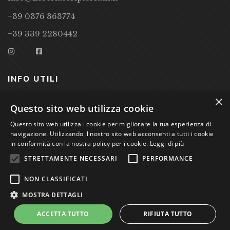
+39 0376 363774
+39 339 2280442
INFO UTILI
×
CONDIZIONI DI VENDITA
Questo sito web utilizza cookie
Questo sito web utilizza i cookie per migliorare la tua esperienza di
PRIVACY POLICY
navigazione. Utilizzando il nostro sito web acconsenti a tutti i cookie
COOKIE POLICY
in conformità con la nostra policy per i cookie.
Leggi di più
STRETTAMENTE NECESSARI
PERFORMANCE
Studio Bibliografico Scriptorium Dott.ssa Sara Bassi VAT
NON CLASSIFICATI
nr. 01744000207
MOSTRA DETTAGLI
ACCETTA TUTTO
RIFIUTA TUTTO
Power by
GRAFFITI WEB