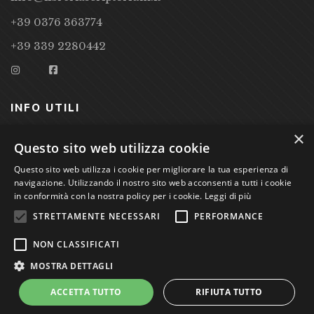
+39 0376 363774
+39 339 2280442
INFO UTILI
×
CONDIZIONI DI VENDITA
Questo sito web utilizza cookie
Questo sito web utilizza i cookie per migliorare la tua esperienza di
PRIVACY POLICY
navigazione. Utilizzando il nostro sito web acconsenti a tutti i cookie
COOKIE POLICY
in conformità con la nostra policy per i cookie.
Leggi di più
STRETTAMENTE NECESSARI
PERFORMANCE
Studio Bibliografico Scriptorium Dott.ssa Sara Bassi VAT
NON CLASSIFICATI
nr. 01744000207
MOSTRA DETTAGLI
ACCETTA TUTTO
RIFIUTA TUTTO
Power by
GRAFFITI WEB