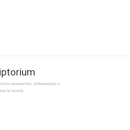
riptorium
nostre newsletter, informazioni e
ima le novità