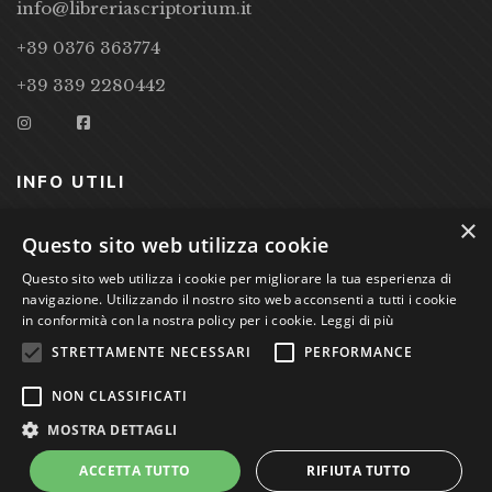
info@libreriascriptorium.it
+39 0376 363774
+39 339 2280442
INFO UTILI
×
CONDIZIONI DI VENDITA
Questo sito web utilizza cookie
Questo sito web utilizza i cookie per migliorare la tua esperienza di
PRIVACY POLICY
navigazione. Utilizzando il nostro sito web acconsenti a tutti i cookie
COOKIE POLICY
in conformità con la nostra policy per i cookie.
Leggi di più
STRETTAMENTE NECESSARI
PERFORMANCE
Studio Bibliografico Scriptorium Dott.ssa Sara Bassi VAT
NON CLASSIFICATI
nr. 01744000207
MOSTRA DETTAGLI
ACCETTA TUTTO
RIFIUTA TUTTO
Power by
GRAFFITI WEB