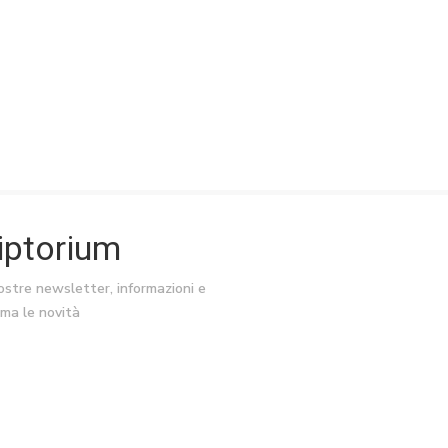
riptorium
nostre newsletter, informazioni e
ima le novità