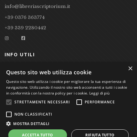
info@libreriascriptorium.it
+39 0376 363774
+39 339 2280442
INFO UTILI
×
CONDIZIONI DI VENDITA
Questo sito web utilizza cookie
Questo sito web utilizza i cookie per migliorare la tua esperienza di
PRIVACY POLICY
navigazione. Utilizzando il nostro sito web acconsenti a tutti i cookie
COOKIE POLICY
in conformità con la nostra policy per i cookie.
Leggi di più
STRETTAMENTE NECESSARI
PERFORMANCE
Studio Bibliografico Scriptorium Dott.ssa Sara Bassi VAT
NON CLASSIFICATI
nr. 01744000207
MOSTRA DETTAGLI
ACCETTA TUTTO
RIFIUTA TUTTO