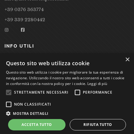
+39 0376 363774
+39 339 2280442
INFO UTILI
×
CONDIZIONI DI VENDITA
Questo sito web utilizza cookie
Questo sito web utilizza i cookie per migliorare la tua esperienza di
PRIVACY POLICY
navigazione. Utilizzando il nostro sito web acconsenti a tutti i cookie
COOKIE POLICY
in conformità con la nostra policy per i cookie.
Leggi di più
STRETTAMENTE NECESSARI
PERFORMANCE
Studio Bibliografico Scriptorium Dott.ssa Sara Bassi VAT
NON CLASSIFICATI
nr. 01744000207
MOSTRA DETTAGLI
ACCETTA TUTTO
RIFIUTA TUTTO
Power by
GRAFFITI WEB