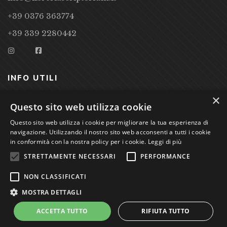
+39 0376 363774
+39 339 2280442
INFO UTILI
×
CONDIZIONI DI VENDITA
Questo sito web utilizza cookie
Questo sito web utilizza i cookie per migliorare la tua esperienza di
PRIVACY POLICY
navigazione. Utilizzando il nostro sito web acconsenti a tutti i cookie
COOKIE POLICY
in conformità con la nostra policy per i cookie.
Leggi di più
STRETTAMENTE NECESSARI
PERFORMANCE
Studio Bibliografico Scriptorium Dott.ssa Sara Bassi VAT
NON CLASSIFICATI
nr. 01744000207
MOSTRA DETTAGLI
ACCETTA TUTTO
RIFIUTA TUTTO
Power by
GRAFFITI WEB