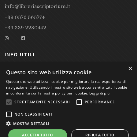
info@libreriascriptorium.it
+39 0376 363774
+39 339 2280442
INFO UTILI
×
CONDIZIONI DI VENDITA
Questo sito web utilizza cookie
Questo sito web utilizza i cookie per migliorare la tua esperienza di
PRIVACY POLICY
navigazione. Utilizzando il nostro sito web acconsenti a tutti i cookie
COOKIE POLICY
in conformità con la nostra policy per i cookie.
Leggi di più
STRETTAMENTE NECESSARI
PERFORMANCE
Studio Bibliografico Scriptorium Dott.ssa Sara Bassi VAT
NON CLASSIFICATI
nr. 01744000207
MOSTRA DETTAGLI
ACCETTA TUTTO
RIFIUTA TUTTO