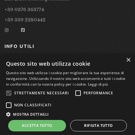
+39 0376 363774
+39 339 2280442
INFO UTILI
×
CONDIZIONI DI VENDITA
Questo sito web utilizza cookie
Questo sito web utilizza i cookie per migliorare la tua esperienza di
PRIVACY POLICY
navigazione. Utilizzando il nostro sito web acconsenti a tutti i cookie
COOKIE POLICY
in conformità con la nostra policy per i cookie.
Leggi di più
STRETTAMENTE NECESSARI
PERFORMANCE
Studio Bibliografico Scriptorium Dott.ssa Sara Bassi VAT
NON CLASSIFICATI
nr. 01744000207
MOSTRA DETTAGLI
ACCETTA TUTTO
RIFIUTA TUTTO
Power by
GRAFFITI WEB