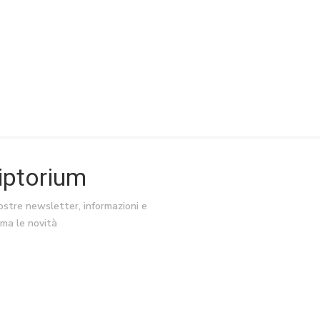
riptorium
nostre newsletter, informazioni e
ima le novità