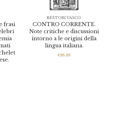
RESTORI VASCO.
 frasi
CONTRO CORRENTE.
elebri
Note critiche e discussioni
demia
intorno a le origini della
mati
lingua italiana.
chelet
€
95.00
ese.
[
DE 
mo
E
Asca