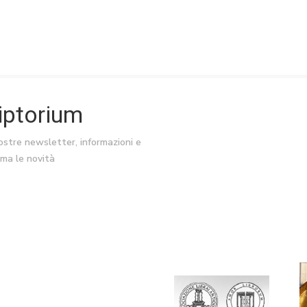
riptorium
nostre newsletter, informazioni e
ima le novità