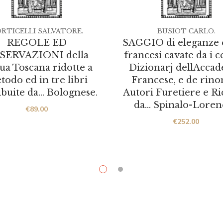
RTICELLI SALVATORE.
BUSIOT CARLO.
REGOLE ED
SAGGIO di eleganze e
SERVAZIONI della
francesi cavate da i c
ua Toscana ridotte a
Dizionarj dellAcca
todo ed in tre libri
Francese, e de rino
ibuite da… Bolognese.
Autori Furetiere e Ri
da… Spinalo-Loren
€
89.00
€
252.00