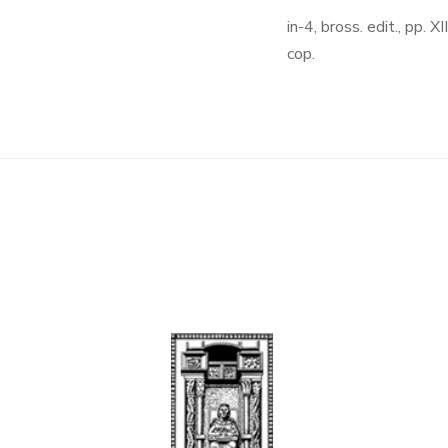
in-4, bross. edit., pp. XI
cop.