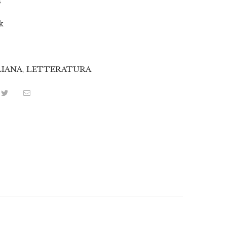
s
k
8
LIANA
,
LETTERATURA