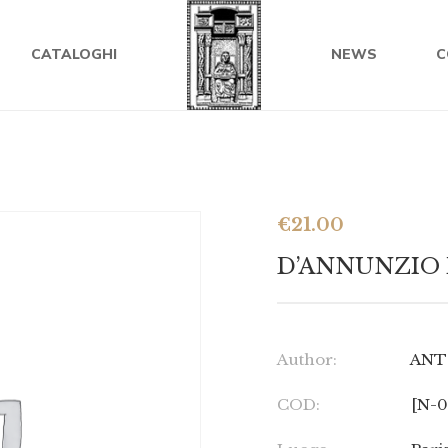
CATALOGHI
NEWS
C
€
21.00
D’ANNUNZIO
Author:
ANT
COD:
[N-