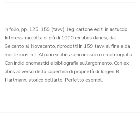
in folio, pp. 125, 159 (tavv.), leg. cartone edit. in astuccio.
Interess. raccolta di più di 1000 ex libris danesi, dal
Seicento al Novecento, riprodotti in 159 tavv. al fine e da
molte incis. n.t. Alcuni ex libris sono incisi in cromolitografia.
Con indici onomastici e bibliografia sullargomento. Con ex
libris al verso della copertina di proprietà di Jorgen B.
Hartmann, storico dellarte. Perfetto esempl.