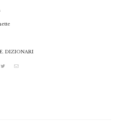
s
ette
E
,
DIZIONARI