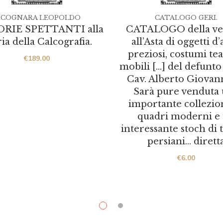
ICOGNARA LEOPOLDO
CATALOGO GERI.
RIE SPETTANTI alla
CATALOGO della ve
ia della Calcografia.
all’Asta di oggetti d’
preziosi, costumi teat
€
189.00
mobili […] del defunto 
Cav. Alberto Giovan
Sarà pure venduta
importante collezio
quadri moderni e
interessante stoch di 
persiani… dirett
€
6.00