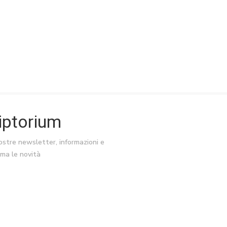
riptorium
nostre newsletter, informazioni e
ima le novità