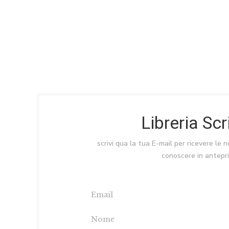
Libreria Sc
scrivi qua la tua E-mail per ricevere le 
conoscere in antepr