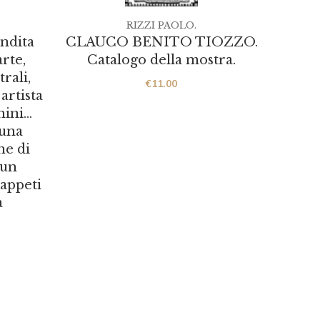
RIZZI PAOLO.
ndita
CLAUCO BENITO TIOZZO.
CATA
arte,
Catalogo della mostra.
In
rali,
Mo
€
11.00
artista
nini…
 una
ne di
 un
tappeti
a