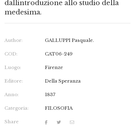
dallintroduzione allo studio della
medesima.
Author:
GALLUPPI Pasquale.
COD:
CAT06-249
Luogo:
Firenze
Editore:
Della Speranza
Anno:
1837
Categoria:
FILOSOFIA
Share