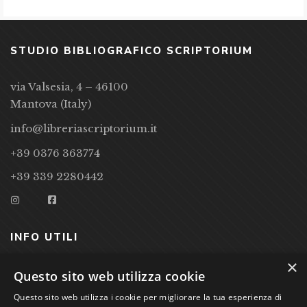
STUDIO BIBLIOGRAFICO SCRIPTORIUM
via Valsesia, 4 – 46100
Mantova (Italy)
info@libreriascriptorium.it
+39 0376 363774
+39 339 2280442
INFO UTILI
×
CONDIZIONI DI VENDITA
Questo sito web utilizza cookie
Questo sito web utilizza i cookie per migliorare la tua esperienza di
PRIVACY POLICY