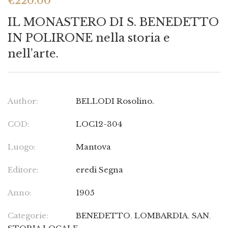
€
220.00
IL MONASTERO DI S. BENEDETTO
IN POLIRONE nella storia e
nell’arte.
Author:
BELLODI Rosolino.
COD:
LOC12-304
Luogo:
Mantova
Editore:
eredi Segna
Anno:
1905
Categorie:
BENEDETTO
,
LOMBARDIA
,
SAN
,