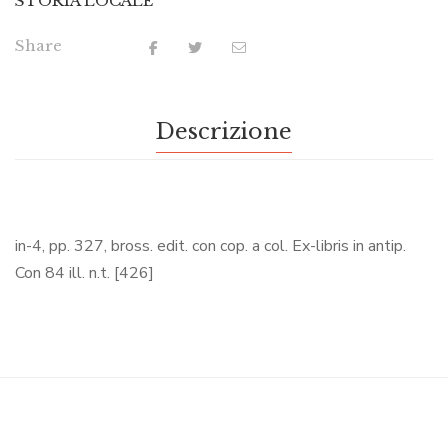
STORIA LOCALE
Share
Descrizione
in-4, pp. 327, bross. edit. con cop. a col. Ex-libris in antip.
Con 84 ill. n.t. [426]