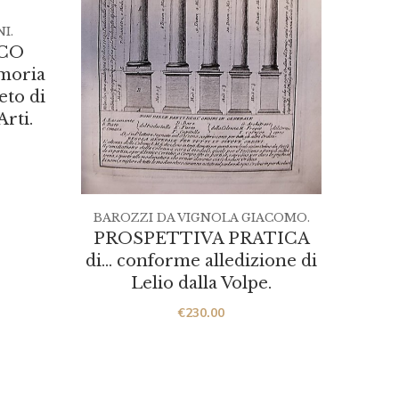
I.
ICO
emoria
DE
neto di
LOM
rti.
prin
paes
e
BAROZZI DA VIGNOLA GIACOMO.
PROSPETTIVA PRATICA
di… conforme alledizione di
Lelio dalla Volpe.
€
230.00