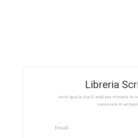
Libreria Sc
scrivi qua la tua E-mail per ricevere le 
conoscere in antepr