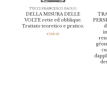
TUCCI FRANCESCO PAOLO.
DELLA MISURA DELLE
TRA
VOLTE rette ed obblique.
PERSP
Trattato teoretico e pratico.
d
i
€
368.00
ren
géom
cu
dapp
des