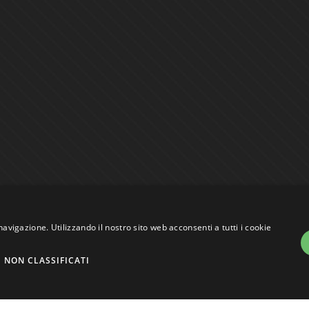
navigazione. Utilizzando il nostro sito web acconsenti a tutti i cookie
NON CLASSIFICATI
assi VAT nr. 01744000207