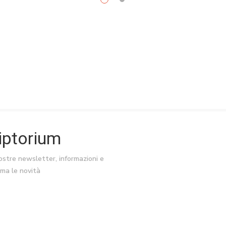
riptorium
nostre newsletter, informazioni e
ima le novità