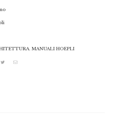
ano
li
HITETTURA
,
MANUALI HOEPLI