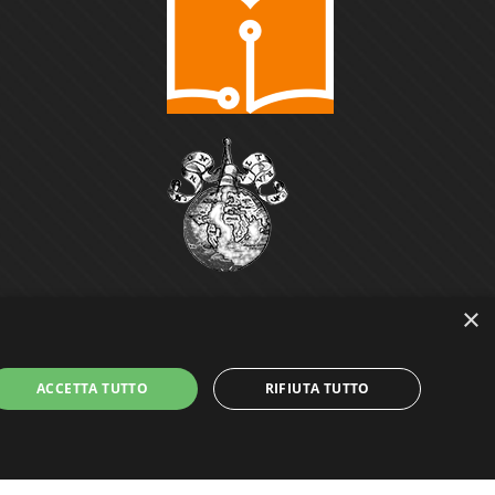
×
ACCETTA TUTTO
RIFIUTA TUTTO
Power by
GRAFFITI WEB