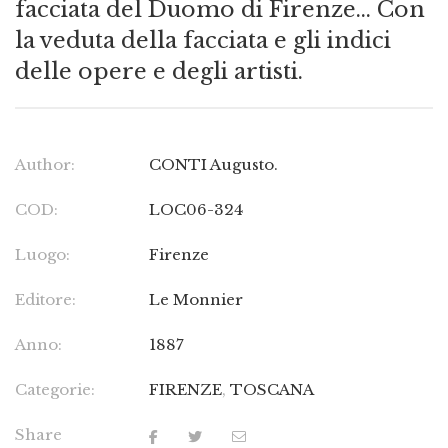
facciata del Duomo di Firenze… Con
la veduta della facciata e gli indici
delle opere e degli artisti.
Author:
CONTI Augusto.
COD:
LOC06-324
Luogo:
Firenze
Editore:
Le Monnier
Anno:
1887
Categorie:
FIRENZE
,
TOSCANA
Share