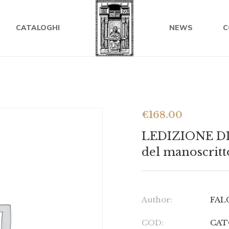
CATALOGHI
NEWS
C
€
168.00
LEDIZIONE D
del manoscritt
Author:
FALC
COD:
CAT