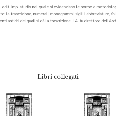
ss. edit. Imp. studio nel quale si evidenziano le norme e metodolo
to: la trascrizione, numerali, monogrammi, sigilli, abbreviature, fo
ti antichi dei quali si dà la trascrizione. LA. fu direttore dellAr
Libri collegati