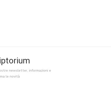
riptorium
nostre newsletter, informazioni e
ima le novità