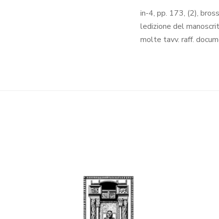
in-4, pp. 173, (2), bro
ledizione del manoscrit
molte tavv. raff. documen