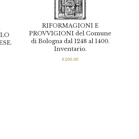
RIFORMAGIONI E
.
PROVVIGIONI del Comune
LLO
L’AR
di Bologna dal 1248 al 1400.
SE.
Stato
Inventario.
gli st
€
100.00