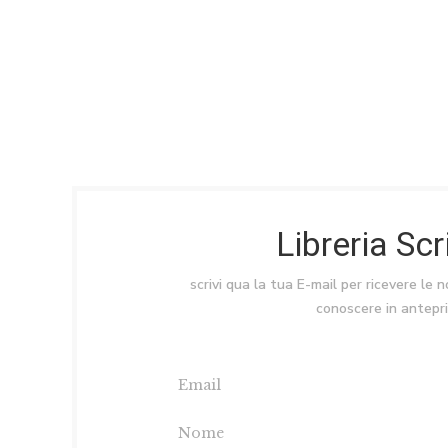
Libreria Sc
scrivi qua la tua E-mail per ricevere le 
conoscere in antepr