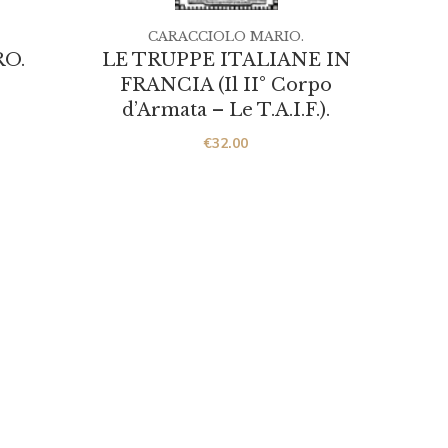
CARACCIOLO MARIO.
RO.
LE TRUPPE ITALIANE IN
UMB
FRANCIA (Il II° Corpo
al
d’Armata – Le T.A.I.F.).
de
€
32.00