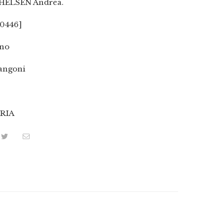
HELSEN Andrea.
0446]
ano
angoni
3
RIA