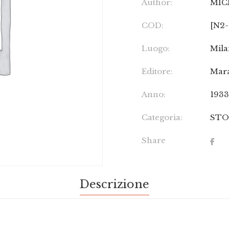
Author:
MIC
COD:
[N2-
Luogo:
Mil
Editore:
Mar
Anno:
193
Categoria:
STO
Share
Descrizione