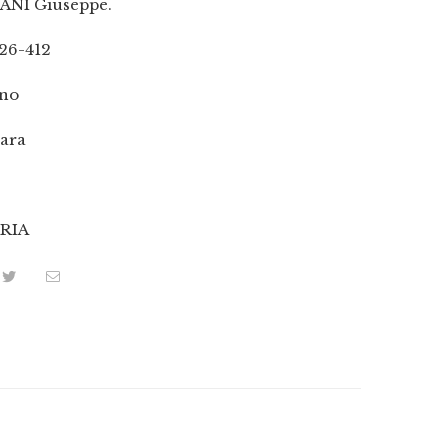
ANI Giuseppe.
26-412
ano
ara
9
RIA