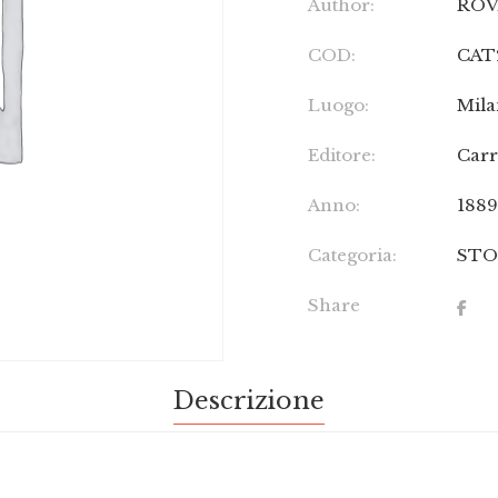
Author:
ROV
COD:
CAT
Luogo:
Mil
Editore:
Carr
Anno:
188
Categoria:
STO
Share
Descrizione