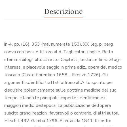
Descrizione
in-4, pp. (16), 353 (mal numerate 153), XX, leg. p. perg.
coeva con tass. e tit. oro al d. Tagli color., unghie. Bello
stemma xilogr. allocchietto. Capilett., testat. e final. xilogr.
Interess. e piacevole saggio in prima ediz., opera del medico
toscano (Castelfiorentino 1658 – Firenze 1726). Gli
argomenti scientifici trattati offrono allA. lo spunto per
disquisire polemicamente sulle dottrine mediche del suo
tempo, citando le principali scoperte scientifiche e i
maggiori medici dellepoca. La pubblicazione dellopera
suscitò grandi reazioni, favorevoli o contrarie, di altri autori.
Hirsch I, 432. Gamba 1796. Piantanida 1841: Il nostro