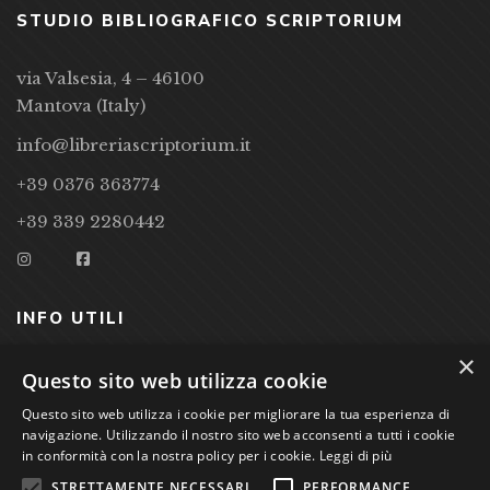
STUDIO BIBLIOGRAFICO SCRIPTORIUM
via Valsesia, 4 – 46100
Mantova (Italy)
info@libreriascriptorium.it
+39 0376 363774
+39 339 2280442
INFO UTILI
×
CONDIZIONI DI VENDITA
Questo sito web utilizza cookie
Questo sito web utilizza i cookie per migliorare la tua esperienza di
PRIVACY POLICY
navigazione. Utilizzando il nostro sito web acconsenti a tutti i cookie
COOKIE POLICY
in conformità con la nostra policy per i cookie.
Leggi di più
STRETTAMENTE NECESSARI
PERFORMANCE