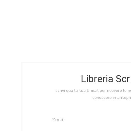
Libreria Sc
scrivi qua la tua E-mail per ricevere le 
conoscere in antepr