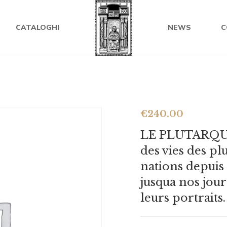
CATALOGHI
NEWS
C
€
240.00
LE PLUTARQUE
des vies des p
nations depuis 
jusqua nos jou
leurs portraits.