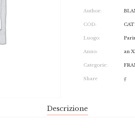
Author:
BLA
COD:
CAT
Luogo:
Pari
Anno:
an X
Categorie:
FRA
Share
Descrizione