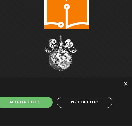
×
ACCETTA TUTTO
RIFIUTA TUTTO
Power by
GRAFFITI WEB