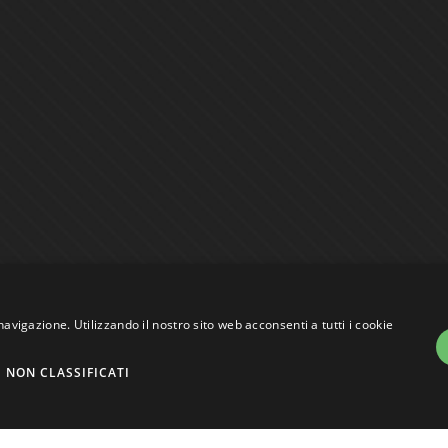
navigazione. Utilizzando il nostro sito web acconsenti a tutti i cookie
NON CLASSIFICATI
assi VAT nr. 01744000207