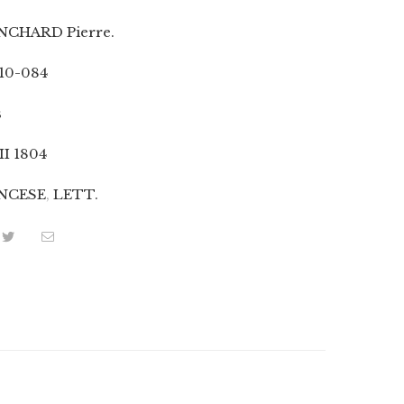
NCHARD Pierre.
10-084
s
II 1804
NCESE
,
LETT.