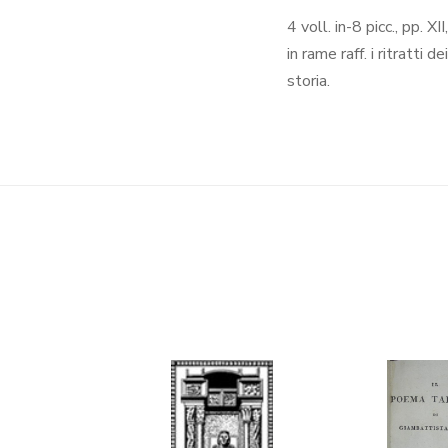
4 voll. in-8 picc., pp. X
in rame raff. i ritratti 
storia.