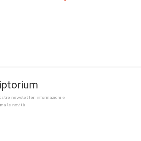
riptorium
nostre newsletter, informazioni e
ima le novità