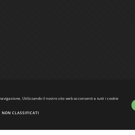
navigazione. Utilizzando il nostro sito web acconsenti a tutti i cookie
NON CLASSIFICATI
assi VAT nr. 01744000207