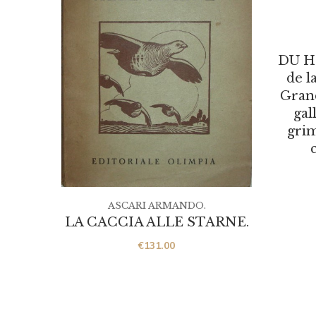
DU H
de l
Grand
gal
grim
ASCARI ARMANDO.
LA CACCIA ALLE STARNE.
€
131.00