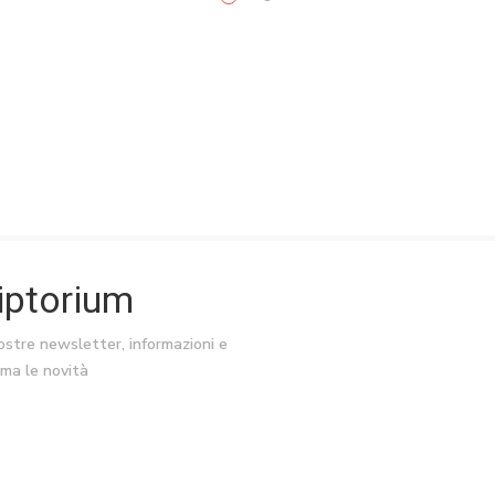
riptorium
nostre newsletter, informazioni e
ima le novità