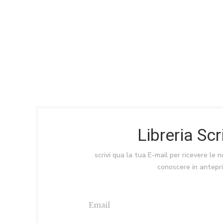
Libreria Sc
scrivi qua la tua E-mail per ricevere le 
conoscere in antepr