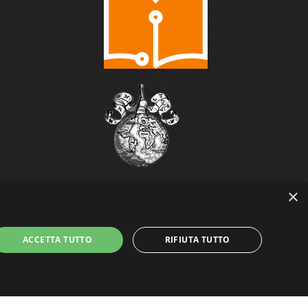
×
ACCETTA TUTTO
RIFIUTA TUTTO
Power by
GRAFFITI WEB