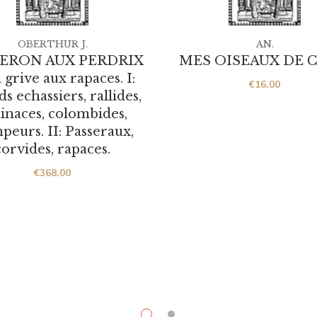
OBERTHUR J.
AN.
ERON AUX PERDRIX
MES OISEAUX DE C
a grive aux rapaces. I:
€
16.00
s echassiers, rallides,
linaces, colombides,
peurs. II: Passeraux,
corvides, rapaces.
€
368.00