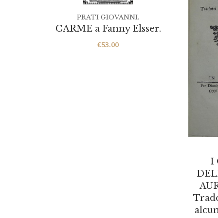
PRATI GIOVANNI.
CARME a Fanny Elsser.
€
53.00
I
DEL
AUR
Trado
alcun