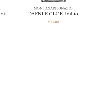
.
MONTANARI IGNAZIO.
nti.
DAFNI E CLOE. Idillio.
€
21.00
QUÆ