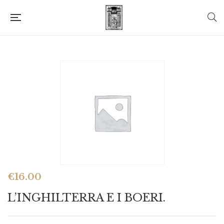
€
16.00
L’INGHILTERRA E I BOERI.