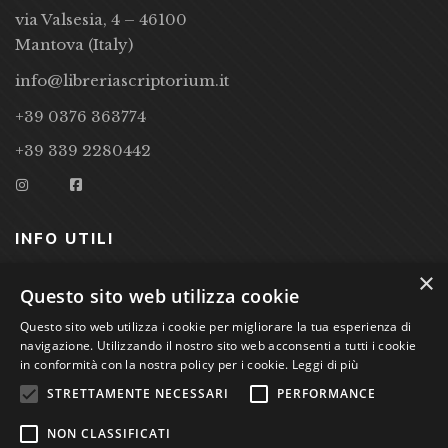
via Valsesia, 4 – 46100
Mantova (Italy)
info@libreriascriptorium.it
+39 0376 363774
+39 339 2280442
INFO UTILI
×
CONDIZIONI DI VENDITA
Questo sito web utilizza cookie
Questo sito web utilizza i cookie per migliorare la tua esperienza di
PRIVACY POLICY
navigazione. Utilizzando il nostro sito web acconsenti a tutti i cookie
COOKIE POLICY
in conformità con la nostra policy per i cookie.
Leggi di più
STRETTAMENTE NECESSARI
PERFORMANCE
Studio Bibliografico Scriptorium Dott.ssa Sara Bassi VAT
NON CLASSIFICATI