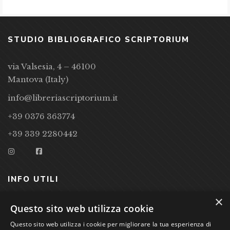
STUDIO BIBLIOGRAFICO SCRIPTORIUM
via Valsesia, 4 – 46100
Mantova (Italy)
info@libreriascriptorium.it
+39 0376 363774
+39 339 2280442
INFO UTILI
×
CONDIZIONI DI VENDITA
Questo sito web utilizza cookie
Questo sito web utilizza i cookie per migliorare la tua esperienza di
PRIVACY POLICY