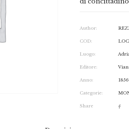
di concittadino 
Author:
REZ
COD:
LOC
Luogo:
Adri
Editore:
Vian
Anno:
1856
Categorie:
MON
Share