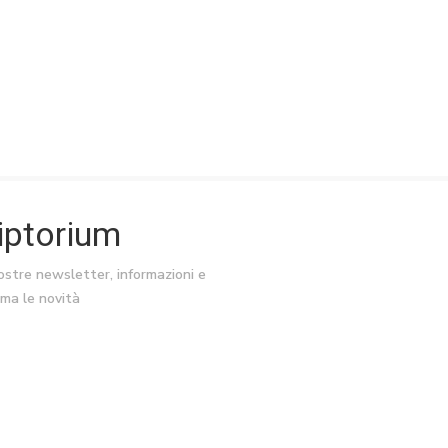
riptorium
nostre newsletter, informazioni e
ima le novità