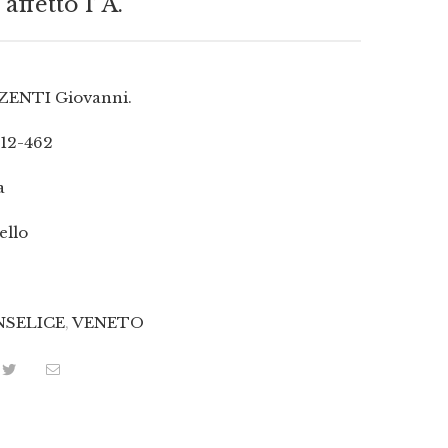
affetto l’ A.
ZENTI Giovanni.
12-462
a
ello
SELICE
,
VENETO