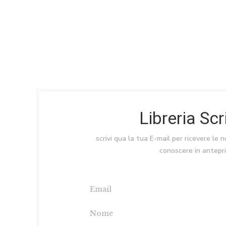
Libreria Sc
scrivi qua la tua E-mail per ricevere le 
conoscere in antepr