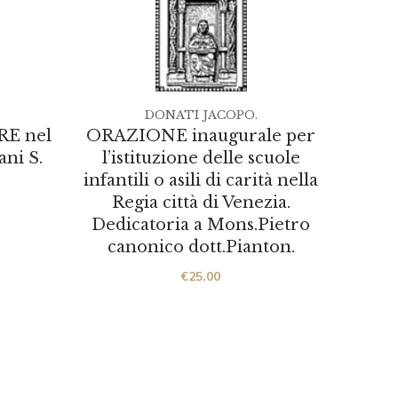
DONATI JACOPO.
E nel
ORAZIONE inaugurale per
ani S.
l’istituzione delle scuole
SOCI
infantili o asili di carità nella
Vero
Regia città di Venezia.
Rubi
Dedicatoria a Mons.Pietro
canonico dott.Pianton.
€
25.00