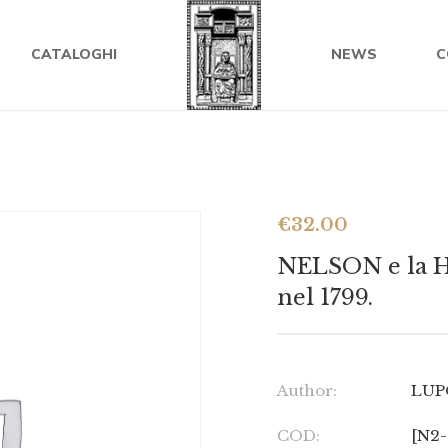
CATALOGHI
NEWS
C
€
32.00
NELSON e la Ha
nel 1799.
Author:
LUPO
COD:
[N2-