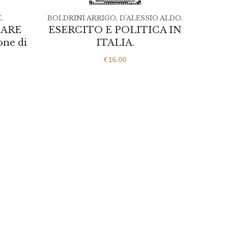
.
BOLDRINI ARRIGO
,
D'ALESSIO ALDO.
BOMP
NARE
ESERCITO E POLITICA IN
LE 
one di
ITALIA.
€
16.00