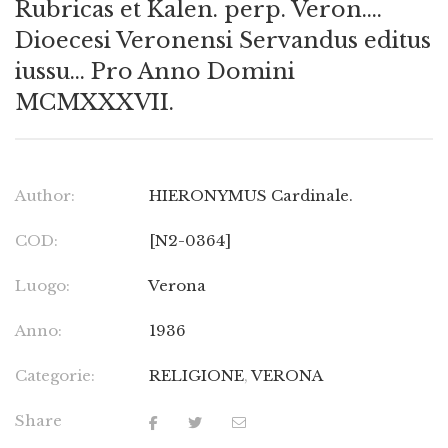
Rubricas et Kalen. perp. Veron….
Dioecesi Veronensi Servandus editus
iussu… Pro Anno Domini
MCMXXXVII.
Author:
HIERONYMUS Cardinale.
COD:
[N2-0364]
Luogo:
Verona
Anno:
1936
Categorie:
RELIGIONE
,
VERONA
Share