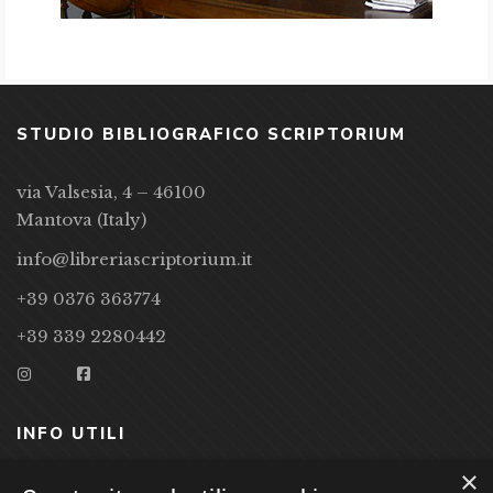
STUDIO BIBLIOGRAFICO SCRIPTORIUM
via Valsesia, 4 – 46100
Mantova (Italy)
info@libreriascriptorium.it
+39 0376 363774
+39 339 2280442
INFO UTILI
×
CONDIZIONI DI VENDITA