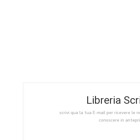
Libreria Sc
scrivi qua la tua E-mail per ricevere le 
conoscere in antepr