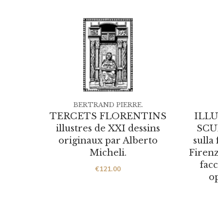
BERTRAND PIERRE.
TERCETS FLORENTINS
ILL
illustres de XXI dessins
SCUL
originaux par Alberto
sulla
Micheli.
Firenz
facc
€
121.00
op