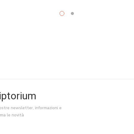
riptorium
nostre newsletter, informazioni e
ima le novità