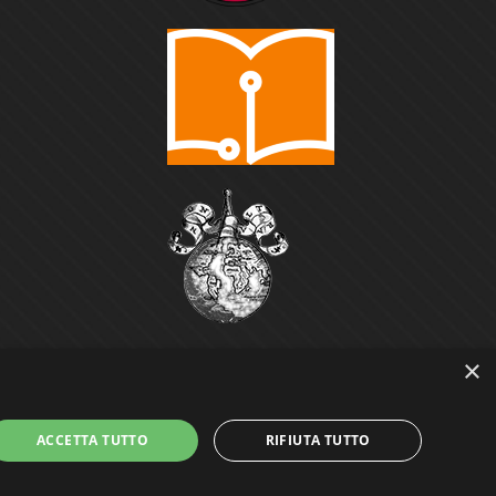
×
ACCETTA TUTTO
RIFIUTA TUTTO
Power by
GRAFFITI WEB