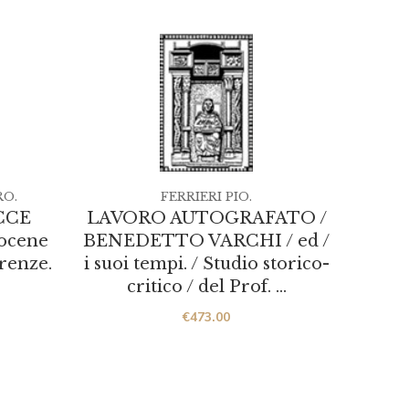
O.
FERRIERI PIO.
CCE
LAVORO AUTOGRAFATO /
ocene
BENEDETTO VARCHI / ed /
renze.
i suoi tempi. / Studio storico-
NO
critico / del Prof. …
€
473.00