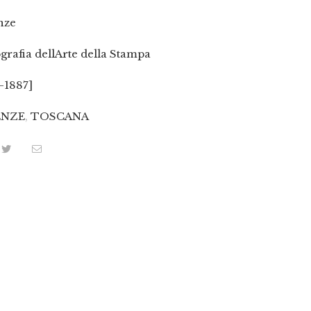
nze
grafia dellArte della Stampa
-1887]
ENZE
,
TOSCANA