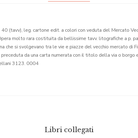
0 + 40 (tavv), leg. cartone edit. a colori con veduta del Mercato Ve
 Opera molto rara costituita da bellissime tavv. litografiche a p. pa
ana che si svolgevano tra le vie e piazze del vecchio mercato di Fi
è preceduta da una carta numerata con il titolo della via o borgo e
Bellani 3123. 0004
Libri collegati