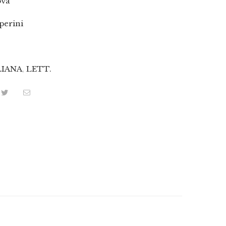
ova
perini
3
LIANA
,
LETT.