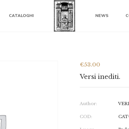
CATALOGHI
NEWS
C
€
53.00
Versi inediti.
Author:
VER
COD:
CAT