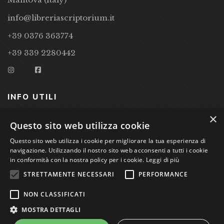
info@libreriascriptorium.it
+39 0376 363774
+39 339 2280442
INFO UTILI
×
CONDIZIONI DI VENDITA
Questo sito web utilizza cookie
PRIVACY POLICY
Questo sito web utilizza i cookie per migliorare la tua esperienza di
navigazione. Utilizzando il nostro sito web acconsenti a tutti i cookie
COOKIE POLICY
in conformità con la nostra policy per i cookie.
Leggi di più
STRETTAMENTE NECESSARI
PERFORMANCE
Studio Bibliografico Scriptorium Dott.ssa Sara Bassi VAT
NON CLASSIFICATI
nr. 01744000207
MOSTRA DETTAGLI