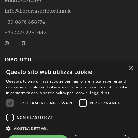
info@libreriascriptorium.it
+39 0376 363774
+39 339 2280442
INFO UTILI
×
Questo sito web utilizza cookie
CONDIZIONI DI VENDITA
Questo sito web utilizza i cookie per migliorare la tua esperienza di
PRIVACY POLICY
navigazione. Utilizzando il nostro sito web acconsenti a tutti i cookie
in conformità con la nostra policy per i cookie.
Leggi di più
COOKIE POLICY
STRETTAMENTE NECESSARI
PERFORMANCE
Studio Bibliografico Scriptorium Dott.ssa Sara Bassi VAT
NON CLASSIFICATI
nr. 01744000207
MOSTRA DETTAGLI